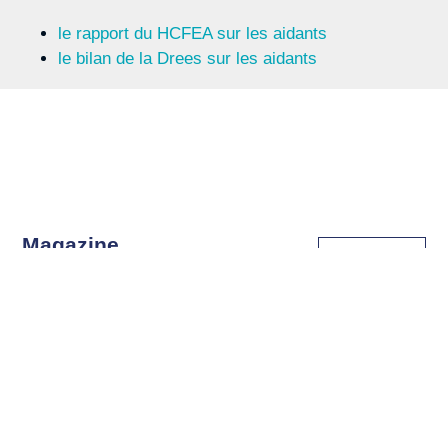
le rapport du HCFEA sur les aidants
le bilan de la Drees sur les aidants
Magazine
S'abonner
Prévoyance
Le lexique de
Consulter
la prévoyance