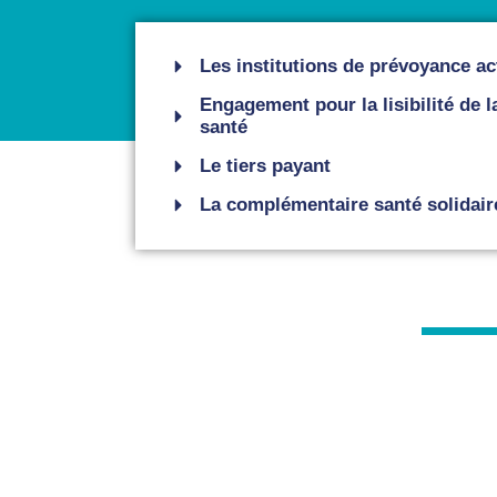
Les institutions de prévoyance a
Engagement pour la lisibilité de 
santé
Le tiers payant
La complémentaire santé solidair
Magazine
Le l
S'abonner
Prévoyance
la p