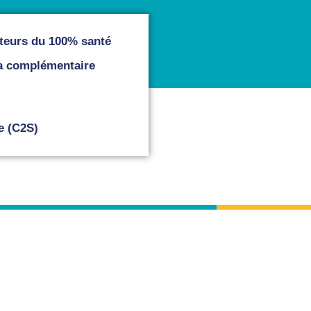
cteurs du 100% santé
la complémentaire
e (C2S)
exique de
Suivre
Consulter
révoyance
la FIPS