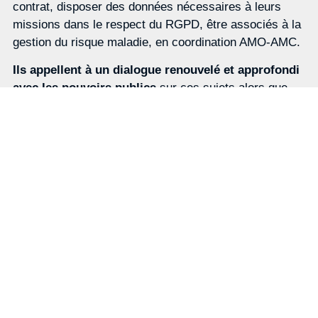
contrat, disposer des données nécessaires à leurs
missions dans le respect du RGPD, être associés à la
gestion du risque maladie, en coordination AMO-AMC.
Ils appellent à un dialogue renouvelé et approfondi
avec les pouvoirs publics
sur ces sujets alors que
d’importants chantiers sont ouverts (mise en oeuvre
du 100% Santé, modalités de co-financement du
FPMT, développement des rémunérations
forfaitaires…).
Téléchargez le communiqué de presse sur le PLFSS