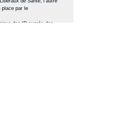
Libéraux de Santé, l’autre
place par le
unique des IP auprès des
études du CTIP sur les
nstitutions de prévoyance.