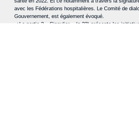
santé en 2022. Et ce notamment à travers la signature
avec les Fédérations hospitalières. Le Comité de di
Gouvernement, est également évoqué.
➡️La partie 2 « Singulier » (p.23) présente les initia
décideurs notamment, en cette année d’élections présid
➡️La promotion de la négociation collective est au cœ
accords de branches en prévoyance et santé dans les
➡️La partie 4 « Prévention » (p.33) porte sur un axe cl
Téléchargez ci-dessous le rapport annuel du CTIP