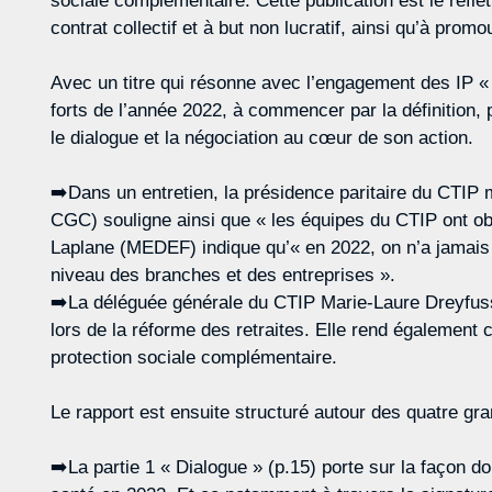
sociale complémentaire. Cette publication est le refl
contrat collectif et à but non lucratif, ainsi qu’à promou
Avec un titre qui résonne avec l’engagement des IP « 
forts de l’année 2022, à commencer par la définition, 
le dialogue et la négociation au cœur de son action.
➡️Dans un entretien, la présidence paritaire du CTIP
CGC) souligne ainsi que « les équipes du CTIP ont obt
Laplane (MEDEF) indique qu’« en 2022, on n’a jamais au
niveau des branches et des entreprises ».
➡️La déléguée générale du CTIP Marie-Laure Dreyfuss i
lors de la réforme des retraites. Elle rend également 
protection sociale complémentaire.
Le rapport est ensuite structuré autour des quatre gr
➡️La partie 1 « Dialogue » (p.15) porte sur la façon d