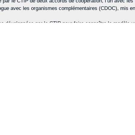
 par le CTIP de deux accords de coopération, l’un avec les 
alogue avec les organismes complémentaires (CDOC), mis en 
tives développées par le CTIP pour faire connaître le modèle 
entielle et législatives.
ur de la partie 3 « Négociation » (p.29) qui plonge dans les 
 conventions collectives de plus de 100 000 salariés.
é, à savoir la valorisation de la mission de prévention des i