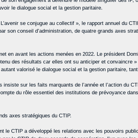
et de son engagement à défendre le modèle singulier des IP,
voir le dialogue social et la gestion paritaire.
L’avenir se conjugue au collectif », le rapport annuel du CT
par son conseil d’administration, de quatre grands axes stra
 met en avant les actions menées en 2022. Le président Dom
enu des résultats car elles ont su anticiper et convaincre »
tant valorisé le dialogue social et la gestion paritaire, tan
nsiste sur les faits marquants de l’année et l’action du CT
compte du rôle essentiel des institutions de prévoyance dans
ands axes stratégiques du CTIP.
ont le CTIP a développé les relations avec les pouvoirs publi