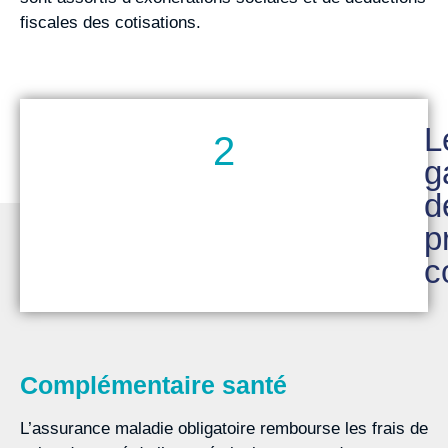
fiscales des cotisations.
L
2
g
d
p
c
Complémentaire santé
L’assurance maladie obligatoire rembourse les frais de