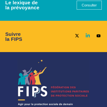
Le lexique de
Consulter
la prévoyance
Suivre
la FIPS