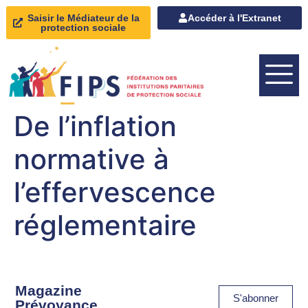
Saisir le Médiateur de la
Accéder à l'Extranet
protection sociale
De l’inflation
normative à
l’effervescence
réglementaire
Magazine
S'abonner
Prévoyance