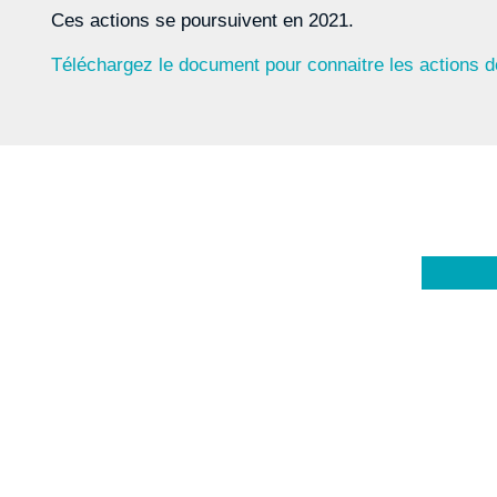
Ces actions se poursuivent en 2021.
Téléchargez le document pour connaitre les actions de
Magazine
Le l
S'abonner
Prévoyance
la p