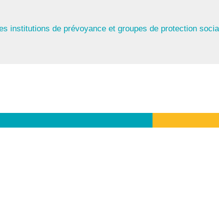
s institutions de prévoyance et groupes de protection socia
exique de
Suivre
Consulter
révoyance
la FIPS
CONTACT
MENTIONS LÉGALES
POLITIQUE DE CONFIDENTIALI