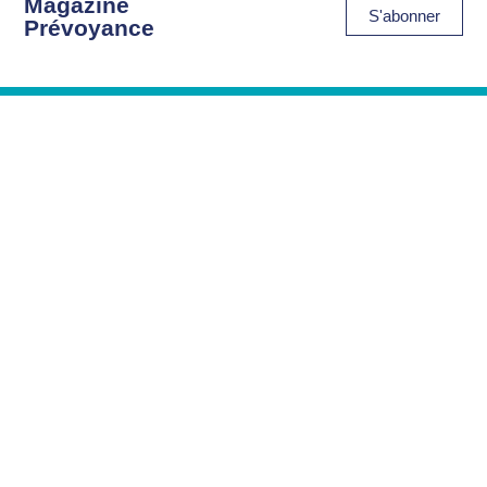
Magazine
S'abonner
Prévoyance
Le lexique de
Consulter
la prévoyance
Suivre
la FIPS