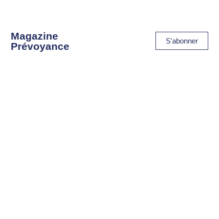
Magazine
S'abonner
Prévoyance
Le lexique de
Consulter
la prévoyance
Suivre
la FIPS