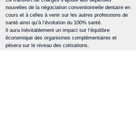
nouvelles de la négociation conventionnelle dentaire en
cours et à celles à venir sur les autres professions de
santé ainsi qu’à l’évolution du 100% santé.
Il aura inévitablement un impact sur l‘équilibre
économique des organismes complémentaires et
pèsera sur le niveau des cotisations.
Les fédérations de complémentaires santé et l’Unocam
rappellent la nécessité de définir avec toutes les
parties prenantes une vision globale et commune de
l’accès aux soins. Et elles appellent de nouveau au
partage du pilotage de la gestion du risque entre
assurance maladie obligatoire et complémentaire pour
renforcer la pertinence et la maitrise des dépenses.
[1] Le CDOC est une instance de dialogue installée en
octobre 2022 par François Braun, ministre de la Santé
et de la Prévention pour réunir les fédérations des