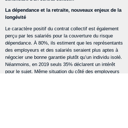
La dépendance et la retraite, nouveaux enjeux de la
longévité
Le caractère positif du contrat collectif est également
perçu par les salariés pour la couverture du risque
dépendance. À 80%, ils estiment que les représentants
des employeurs et des salariés seraient plus aptes à
négocier une bonne garantie plutôt qu’un individu isolé.
Néanmoins, en 2019 seuls 35% déclarent un intérêt
pour le sujet. Même situation du côté des employeurs
qui sont 32% à être favorables à sa mise en place
dans l’entreprise. L’épargne collective reste stable,
avec toujours un salarié sur deux bénéficiant d’un
contrat et 40% d’entreprises déclarant l’existence de
ce type de garantie. Toutefois, côté employeurs, la
hausse est de 5 points par rapport à 2017.
Un solide attachement au collectif et à l’action